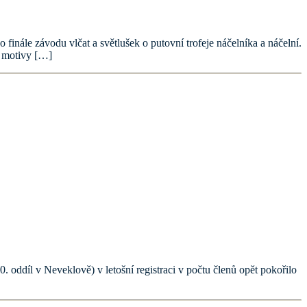
finále závodu vlčat a světlušek o putovní trofeje náčelníka a náčelní.
a motivy […]
 oddíl v Neveklově) v letošní registraci v počtu členů opět pokořilo