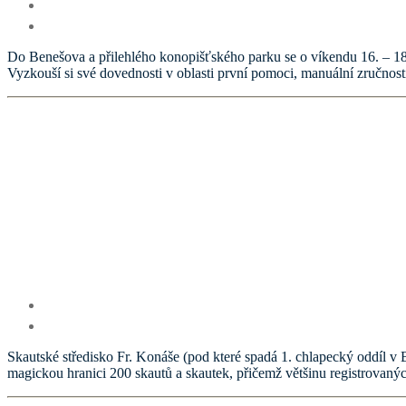
Do Benešova a přilehlého konopišťského parku se o víkendu 16. – 18. z
Vyzkouší si své dovednosti v oblasti první pomoci, manuální zručnost
Skautské středisko Fr. Konáše (pod které spadá 1. chlapecký oddíl v 
magickou hranici 200 skautů a skautek, přičemž většinu registrovaných