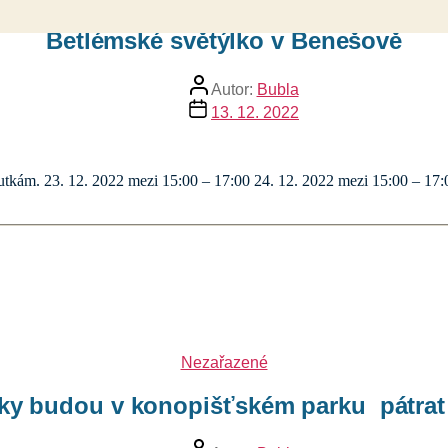
Betlémské světýlko v Benešově
Autor
Autor:
Bubla
příspěvku
Datum
13. 12. 2022
příspěvku
utkám. 23. 12. 2022 mezi 15:00 – 17:00 24. 12. 2022 mezi 15:00 – 17:
Rubriky
Nezařazené
bliky budou v konopišťském parku pátra
Autor