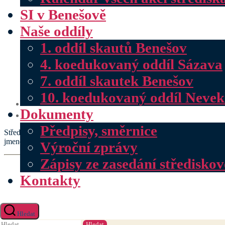
SI v Benešově
Naše oddíly
1. oddíl skautů Benešov
4. koedukovaný oddíl Sázava
7. oddíl skautek Benešov
10. koedukovaný oddíl Nevek
Dokumenty
Předpisy, směrnice
Střediskový sněm je událost, která se koná zpravidla jednou za 3 roky 
jmenovanou funkci – vůdci oddílů a jejich zástupci, zpravodajové, člen
Výroční zprávy
Zápisy ze zasedání středisko
Kontakty
Hledat
Výsledky