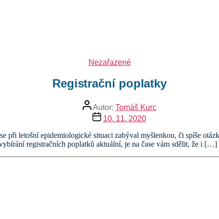
Rubriky
Nezařazené
Registrační poplatky
Autor
Autor:
Tomáš Kurc
příspěvku
Datum
10. 11. 2020
příspěvku
 se při letošní epidemiologické situaci zabýval myšlenkou, či spíše otá
 vybírání registračních poplatků aktuální, je na čase vám sdělit, že i […]