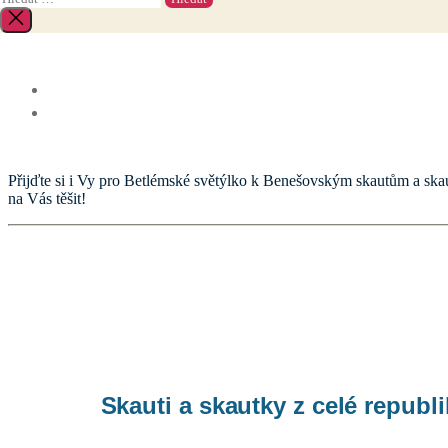
vyhledávání:
Zavřít
vyhledávání
Přijďte si i Vy pro Betlémské světýlko k Benešovským skautům a ska
na Vás těšit!
Skauti a skautky z celé repu