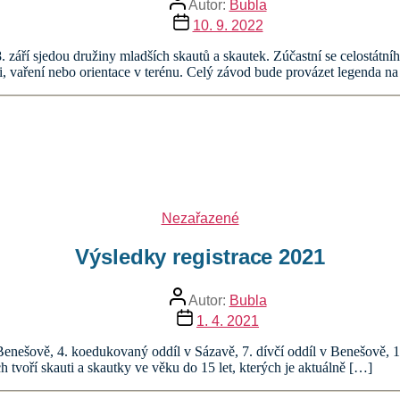
Autor:
Bubla
příspěvku
Datum
10. 9. 2022
příspěvku
áří sjedou družiny mladších skautů a skautek. Zúčastní se celostátního 
i, vaření nebo orientace v terénu. Celý závod bude provázet legenda n
Rubriky
Nezařazené
Výsledky registrace 2021
Autor
Autor:
Bubla
příspěvku
Datum
1. 4. 2021
příspěvku
Benešově, 4. koedukovaný oddíl v Sázavě, 7. dívčí oddíl v Benešově, 10.
 tvoří skauti a skautky ve věku do 15 let, kterých je aktuálně […]